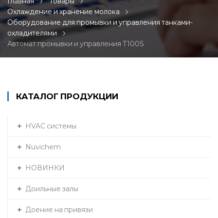
Главная
Товары
Охлаждение и хранение молока
Оборудование для промывки и управления танками-
охладителями
Автомат промывки и управления Т100S
КАТАЛОГ ПРОДУКЦИИ
HVAC системы
Nuvichem
НОВИНКИ
Доильные залы
Доение на привязи