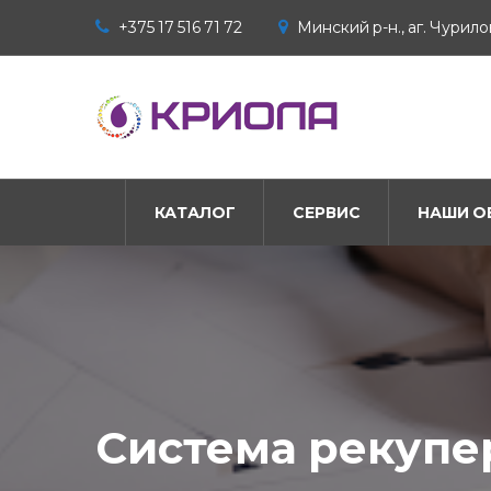
+375 17 516 71 72
Минский р-н., аг. Чурилов
КАТАЛОГ
СЕРВИС
НАШИ О
Система рекупе