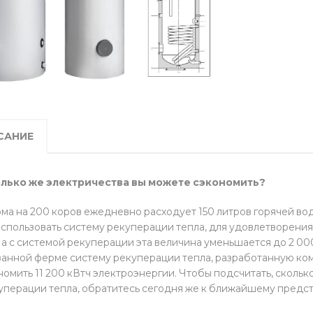
САНИЕ
лько же электричества вы можете сэкономить?
ма на 200 коров ежедневно расходует 150 литров горячей вод
использовать систему рекуперации тепла, для удовлет­ворения
, а с системой рекуперации эта величина уменьшается до 2 000
занной ферме систему рекуперации тепла, разработанную ко
номить 11 200 кВтч электроэ­нергии. Чтобы подсчитать, сколь
уперации тепла, обратитесь сегодня же к ближайшему предс