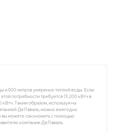
ы и 500 литров умеренно теплой воды. Если
 этой потребности требуется 13 200 кВтч в
 кВтч. Таким образом, используя на
мпанией Де­Лаваль, можно ежегодно
ко вы можете сэкономить с помощью
тавителю компании ДеЛаваль.