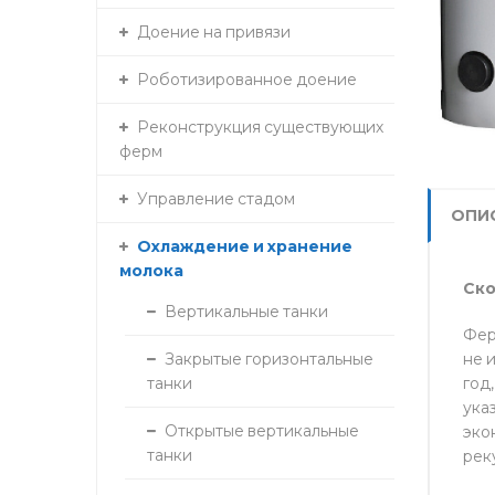
Доение на привязи
Роботизированное доение
Реконструкция существующих
ферм
Управление стадом
ОПИ
Охлаждение и хранение
молока
Ско
Вертикальные танки
Фер
не 
Закрытые горизонтальные
год
танки
ука
Открытые вертикальные
эко
танки
рек