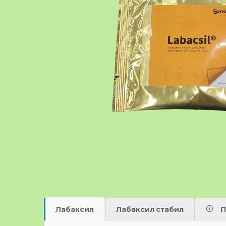
Лaбаксил
Лaбаксил стабил
П