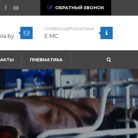
ОБРАТНЫЙ ЗВОНОК
ПНЕВМОАВТОМАТИКА
ola.by
E·MC
ТАКТЫ
ПНЕВМАТИКА
м
качество
орудования мгновенного
ПОДРОБНЕЕ