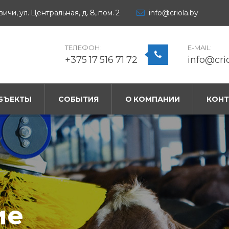
ичи, ул. Центральная, д. 8, пом. 2
info@criola.by
ТЕЛЕФОН:
E-MAIL:
+375 17 516 71 72
info@cri
БЪЕКТЫ
СОБЫТИЯ
О КОМПАНИИ
КОН
Сохраняе
Предлагаем широкий выбор об
охлаждения молока