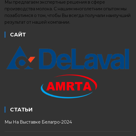
Мы предлагаем экспертные решения в сфере
производства молока. С нашим многолетним опытом мы
позаботимся о том, чтобы Вы всегда получали наилучший
результат от нашей компании.
САЙТ
СТАТЬИ
Мы На Выставке Белагро-2024