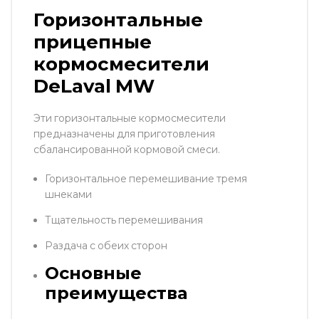
Горизонтальные
прицепные
кормосмесители
DeLaval MW
Эти горизонтальные кормосмесители
предназначены для приготовления
сбалансированной кормовой смеси.
Горизонтальное перемешивание тремя
шнеками
Тщательность перемешивания
Раздача с обеих сторон
Основные
преимущества