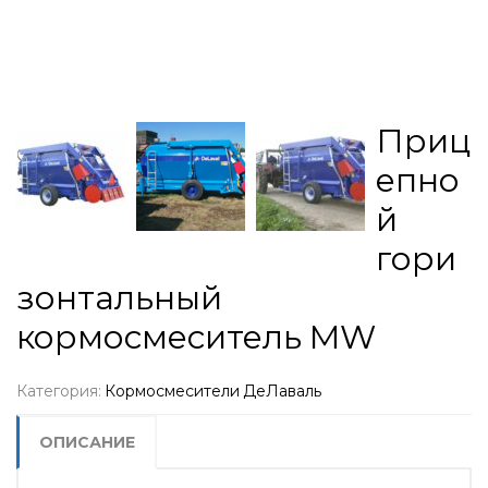
Приц
епно
й
гори
зонтальный
кормосмеситель MW
Категория:
Кормосмесители ДеЛаваль
ОПИСАНИЕ