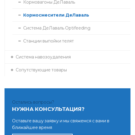
Кормовагоны ДеЛаваль
Кормосмесители ДеЛаваль
Система ДеЛаваль Optifeeding
Станции выпойки телят
Система навозоудаления
Сопутствующие товары
Остались вопросы?
НУЖНА КОНСУЛЬТАЦИЯ?
Оставьте вашу заявку и мы свяжемся с вами в
ближайшее время