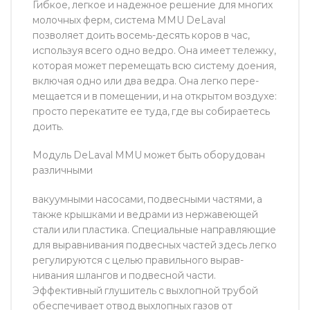
Гибкое, легкое и надежное решение для многих
молочных ферм, система MMU DeLaval
позволяет доить восемь-десять коров в час,
используя всего одно ведро. Она имеет тележку,
которая может перемещать всю систему доения,
включая одно или два ведра. Она легко пере­
мещается и в помещении, и на открытом воздухе:
просто пере­катите ее туда, где вы собирае­тесь
доить.
Модуль DeLaval MMU может быть оборудован
различными
вакуумными насосами, под­весными частями, а
также крышками и ведрами из не­ржавеющей
стали или пластика. Специальные направляющие
для выравнивания подвесных частей здесь легко
регулируют­ся с целью правильного вырав­
нивания шлангов и подвесной части.
Эффективный глушитель с выхлопной трубой
обеспе­чивает отвод выхлопных газов от