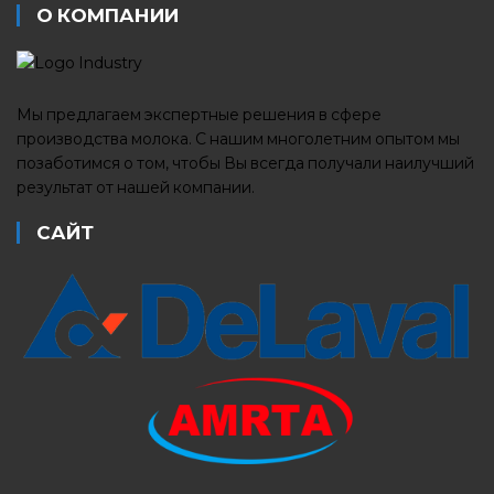
О КОМПАНИИ
Мы предлагаем экспертные решения в сфере
производства молока. С нашим многолетним опытом мы
позаботимся о том, чтобы Вы всегда получали наилучший
результат от нашей компании.
САЙТ