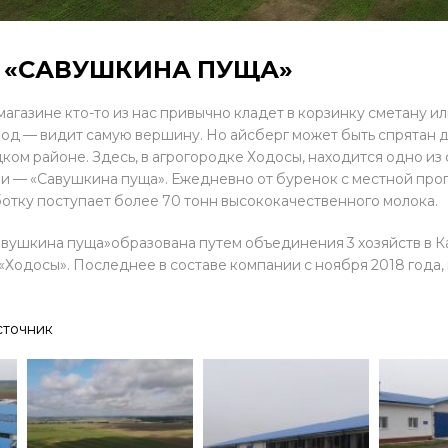
 «САВУШКИНА ПУЩА»
магазине кто-то из нас привычно кладет в корзинку сметану и
од — видит самую вершину. Но айсберг может быть спрятан да
ком районе. Здесь, в агрогородке Ходосы, находится одно и
и — «Савушкина пуща». Ежедневно от буренок с местной про
отку поступает более 70 тонн высококачественного молока.
вушкина пуща»образована путем объединения 3 хозяйств в К
 «Ходосы». Последнее в составе компании с ноября 2018 года,
сточник