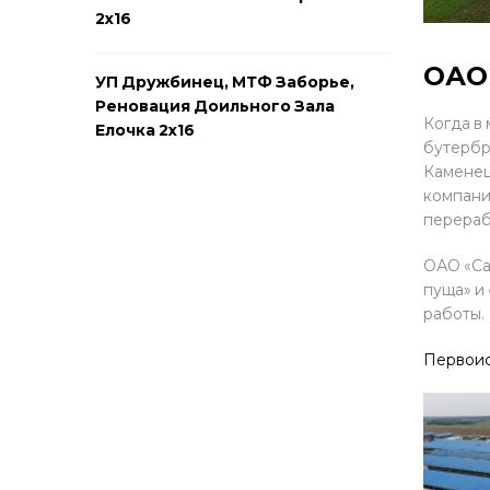
2х16
ОАО
УП Дружбинец, МТФ Заборье,
Реновация Доильного Зала
Когда в 
Елочка 2х16
бутербр
Каменец
компани
перераб
ОАО «Са
пуща» и
работы.
Первои