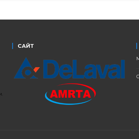
САЙТ
М
С
и.