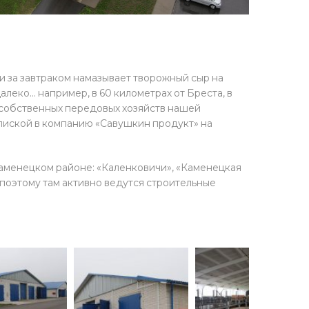
ли за завтраком намазывает творожный сыр на
леко… например, в 60 километрах от Бреста, в
з собственных передовых хозяйств нашей
пиской в компанию «Савушкин продукт» на
аменецком районе: «Каленковичи», «Каменецкая
 поэтому там активно ведутся строительные