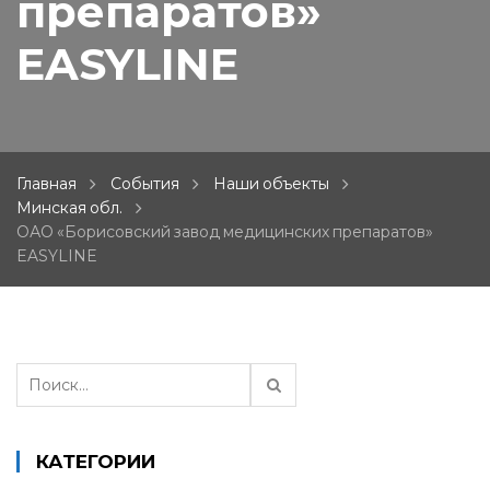
препаратов»
EASYLINE
Главная
События
Наши объекты
Минская обл.
ОАО «Борисовский завод медицинских препаратов»
EASYLINE
Н
а
й
т
КАТЕГОРИИ
и