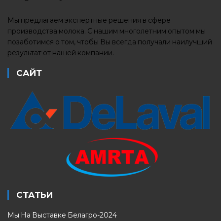
Мы предлагаем экспертные решения в сфере
производства молока. С нашим многолетним опытом мы
позаботимся о том, чтобы Вы всегда получали наилучший
результат от нашей компании.
САЙТ
СТАТЬИ
Мы На Выставке Белагро-2024